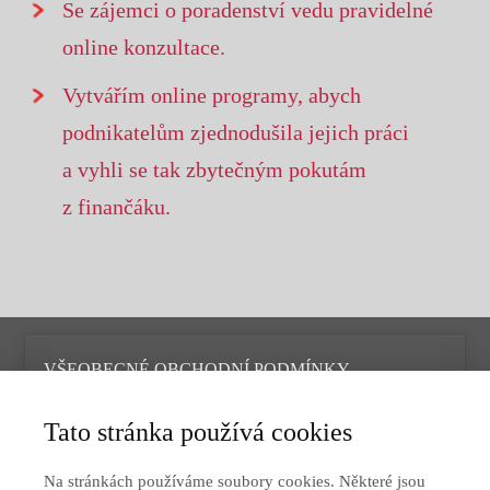
Se zájemci o poradenství vedu pravidelné
online konzultace.
Vytvářím online programy, abych
podnikatelům zjednodušila jejich práci
a vyhli se tak zbytečným pokutám
z finančáku.
VŠEOBECNÉ OBCHODNÍ PODMÍNKY
OCHRANA OSOBNÍCH ÚDAJŮ
Tato stránka používá cookies
Na stránkách používáme soubory cookies. Některé jsou