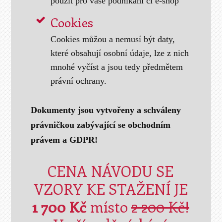
použít pro vaše podnikání či e-shop
Cookies
Cookies můžou a nemusí být daty,
které obsahují osobní údaje, lze z nich
mnohé vyčíst a jsou tedy předmětem
právní ochrany.
Dokumenty jsou vytvořeny a schváleny
právničkou zabývající se obchodním
právem a GDPR!
CENA NÁVODU SE
VZORY KE STAŽENÍ JE
1 700 Kč
místo
2 200 Kč!