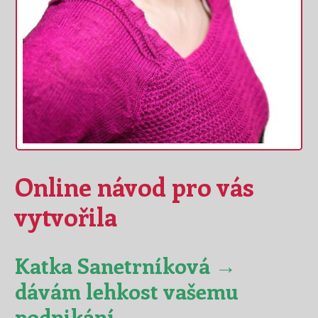
Online návod pro vás
vytvořila
Katka Sanetrníková →
dávám lehkost vašemu
podnikání