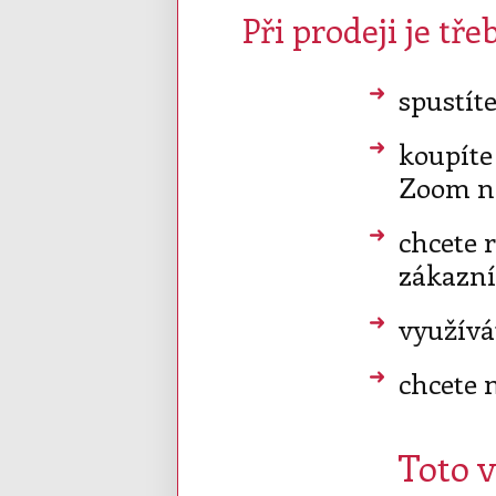
Při prodeji je tř
spustít
koupíte
Zoom n
chcete 
zákazní
využívá
chcete 
Toto v