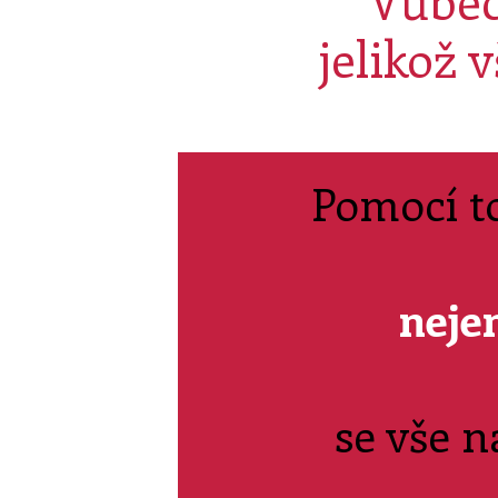
Vůbec
jelikož 
Pomocí t
nej
se vše n