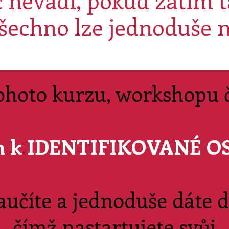
 nevadí, pokud zatím t
všechno lze jednoduše 
ohoto kurzu, workshopu 
en k IDENTIFIKOVANÉ O
aučíte a jednoduše dáte 
čímž
nastartujete svůj