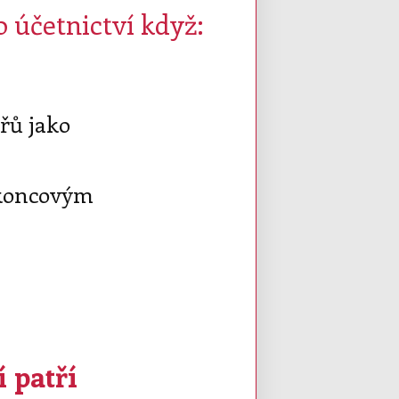
o účetnictví když:
řů jako
n koncovým
 patří