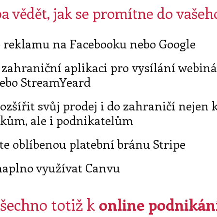
eba vědět, jak se promítne do vašeh
e reklamu na Facebooku nebo Google
 zahraniční aplikaci pro vysílání webiná
ebo StreamYeard
rozšířit svůj prodej i do zahraničí neje
kům, ale i podnikatelům
te oblíbenou platební bránu Stripe
naplno využívat Canvu
šechno totiž k
online podnikání