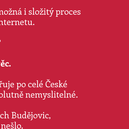
ožná i složitý proces
nternetu.
?
ěc.
řuje po celé České
solutně nemyslitelné.
ch Budějovic,
nešlo.