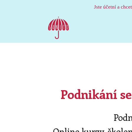
Jste účetní a chce
Podnikání se
Podn
Online kurzy, škole