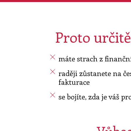
Proto určit
máte strach z finanční
raději zůstanete na č
fakturace
se bojíte, zda je váš