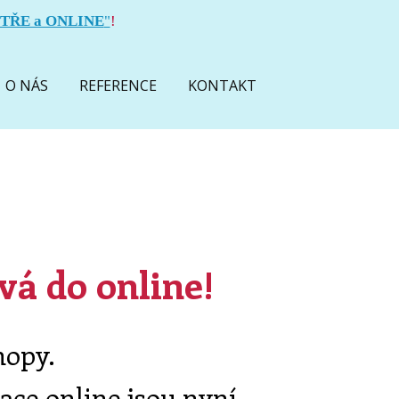
TŘE a ONLINE
"
!
O NÁS
REFERENCE
KONTAKT
vá do online!
hopy.
ace online jsou nyní