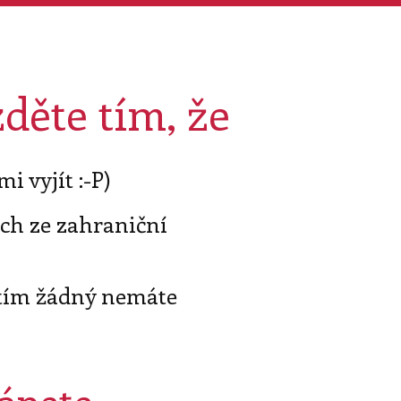
děte tím, že
i vyjít :-P)
ach ze zahraniční
zatím žádný nemáte