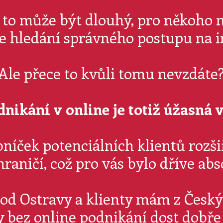
e to může být dlouhý, pro někoho m
le hledání správného postupu na i
Ale přece to kvůli tomu nevzdáte
dnikání v online je totiž úžasná v
íček potenciálních klientů rozši
ahraničí, což pro vás bylo dříve ab
 od Ostravy a klienty mám z Český
 bez online podnikání dost dobře 