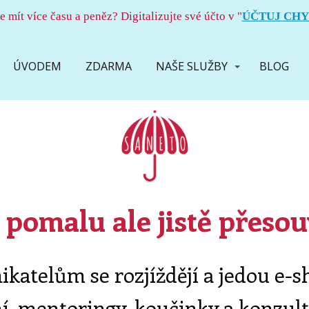
te mít více času a peněz? Digitalizujte své účto v "
ÚČTUJ CHY
ÚVODEM
ZDARMA
NAŠE SLUŽBY
BLOG
 pomalu ale jistě přesou
ikatelům se rozjíždějí a jedou e-s
ní, mentoringy, koučinky a konzult