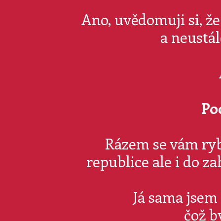
Ano, uvědomuji si, ž
a neustá
Po
Rázem se vám rybn
republice ale i do z
Já sama jsem
čož by