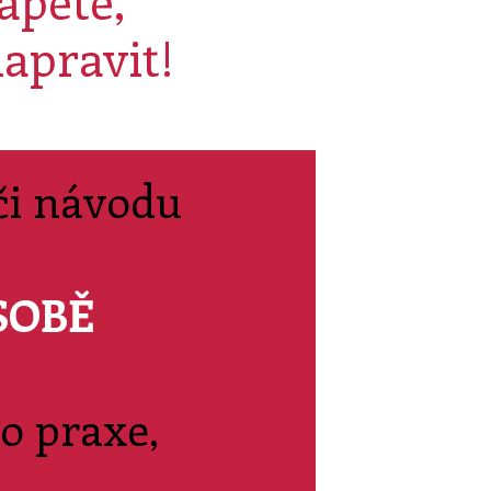
ápete,
napravit!
či návodu
SOBĚ
do praxe,